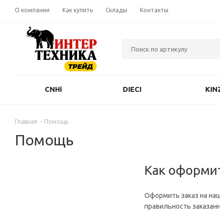
О компании
Как купить
Склады
Контакты
CNHi
DIECI
KIN
Главная
-
Помощь
Помощь
Как оформит
Оформить заказ на наш
правильность заказанн