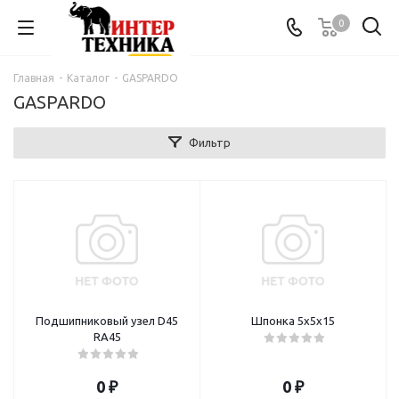
0
Главная
-
Каталог
-
GASPARDO
GASPARDO
Фильтр
Подшипниковый узел D45
Шпонка 5х5х15
RA45
0 ₽
0 ₽