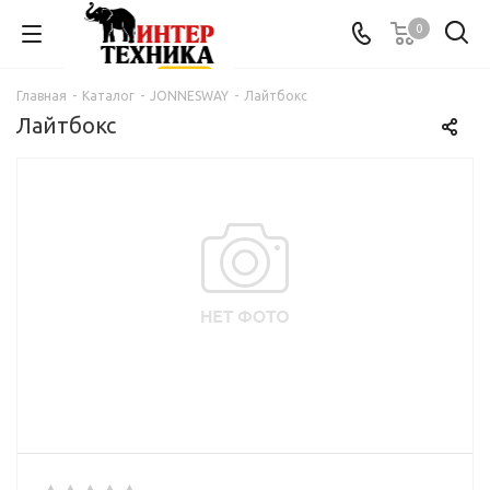
0
Главная
-
Каталог
-
JONNESWAY
-
Лайтбокс
Лайтбокс